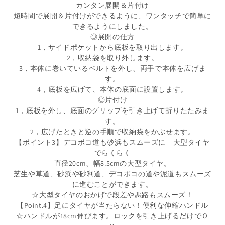
カンタン展開＆片付け
短時間で展開＆片付けができるように、ワンタッチで簡単に
できるようにしました。
◎展開の仕方
1，サイドポケットから底板を取り出します。
2，収納袋を取り外します。
3，本体に巻いているベルトを外し、両手で本体を広げま
す。
4，底板を広げて、本体の底面に設置します。
◎片付け
1，底板を外し、底面のグリップを引き上げて折りたたみま
す。
2，広げたときと逆の手順で収納袋をかぶせます。
【ポイント3】デコボコ道も砂浜もスムーズに 大型タイヤ
でらくらく
直径20cm、幅8.5cmの大型タイヤ。
芝生や草道、砂浜や砂利道、デコボコの道や泥道もスムーズ
に進むことができます。
☆大型タイヤのおかげで段差や悪路もスムーズ！
【Point.4】足にタイヤが当たらない！便利な伸縮ハンドル
☆ハンドルが18cm伸びます。ロックを引き上げるだけでＯ