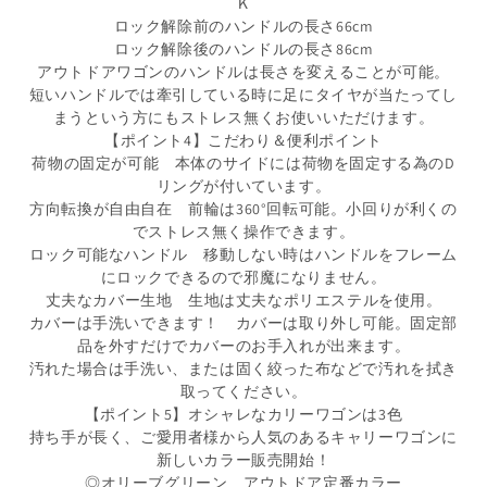
Ｋ
ロック解除前のハンドルの長さ66cm
ロック解除後のハンドルの長さ86cm
アウトドアワゴンのハンドルは長さを変えることが可能。
短いハンドルでは牽引している時に足にタイヤが当たってし
まうという方にもストレス無くお使いいただけます。
【ポイント4】こだわり＆便利ポイント
荷物の固定が可能 本体のサイドには荷物を固定する為のD
リングが付いています。
方向転換が自由自在 前輪は360°回転可能。小回りが利くの
でストレス無く操作できます。
ロック可能なハンドル 移動しない時はハンドルをフレーム
にロックできるので邪魔になりません。
丈夫なカバー生地 生地は丈夫なポリエステルを使用。
カバーは手洗いできます！ カバーは取り外し可能。固定部
品を外すだけでカバーのお手入れが出来ます。
汚れた場合は手洗い、または固く絞った布などで汚れを拭き
取ってください。
【ポイント5】オシャレなカリーワゴンは3色
持ち手が長く、ご愛用者様から人気のあるキャリーワゴンに
新しいカラー販売開始！
◎オリーブグリーン アウトドア定番カラー