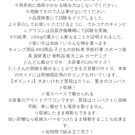
※局所的に負荷がかかる積み方はしないでください。
※危険ですので人は乗せないでください。
☆品質検査にて試験をクリアしました。
より安心してお使いいただけるように、ウルコナのキャンピ
ングワゴンは品質評価機構にて試験を実施。
その結果、150kgの重さにも耐えることが証明されました。
☆使い方は自由！いろんな物を運べます
キャンプ用品 BBQ用品 子どもの自転車 学校行事 スポーツ道
具 資材運び 食料品 粗大ごみ ガーデニグ
どんどん載せてＯＫ 大容量の120Lサイズ！
たくさんの荷物を載せることができる大容量のサイズ。本体
のサイドには荷物固定用のＤリングも付いています。
【ポイント2】大きいけれど普段はスリム 驚きのコンパク
ト収納！
☆省スペースで載せられる
大容量のアウトドアワゴンですが、普段はコンパクトに収納
可能、車に載せても場所を取りません。
☆収納したまま移動もできます。
短い距離なら収納カバーをつけたまま移動することも出来ま
す。
☆短時間で組み立て完了！