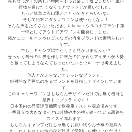
私もせっかくの楽しい時間をもっと楽しく過ごしたい！重い
荷物を運びたくなくてアウトドアが嫌いでした。
もっと簡単に沢山運ぶことができたらいいな。
そして絶対にダサいワゴンは使いたくない！
そんな声をたくさんいただき、Ulkona：ウルコナブランド第
一弾としてアウトドアワゴンを開発しました。
確かにコールマンやロゴスなどの有名ブランドは素晴らしい
です。
でも、キャンプ場でたくさん見かけませんか？
せっかく自分の世界を作りに来たのに身近なアイテムが大勢
と被ってしまうなんてもったいないとウルコナは考えまし
た。
他人とかぶらないオシャレなブランド。
絶対的な雰囲気のあるブランドを目指しデザインしていま
す。
このキャリーワゴンはもちろんデザインだけでは無く機能も
業界トップクラスです！
日本国内の品質評価機関で耐荷重テストを実施済みです。
一番目立つ大きなタイヤは砂地や木の根が這っている悪路を
スイスイ進みます。
もちろんキャンプだけじゃ無くお買い物やお子様の遊具入
れ、わんちゃんの散歩など日常で便利にお使いいただけま