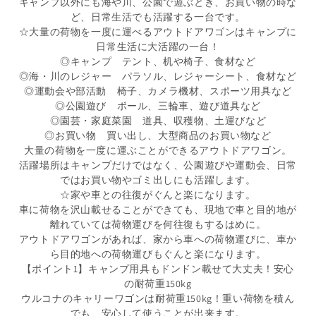
キャンプ以外にも海や川、公園で遊ぶとき、お買い物の時な
ど、日常生活でも活躍する一台です。
☆大量の荷物を一度に運べるアウトドアワゴンはキャンプに
日常生活に大活躍の一台！
◎キャンプ テント、机や椅子、食材など
◎海・川のレジャー パラソル、レジャーシート、食材など
◎運動会や部活動 椅子、カメラ機材、スポーツ用具など
◎公園遊び ボール、三輪車、遊び道具など
◎園芸・家庭菜園 道具、収穫物、土運びなど
◎お買い物 買い出し、大型商品のお買い物など
大量の荷物を一度に運ぶことができるアウトドアワゴン。
活躍場所はキャンプだけではなく、公園遊びや運動会、日常
ではお買い物やゴミ出しにも活躍します。
☆家や車との往復がぐんと楽になります。
車に荷物を沢山載せることができても、現地で車と目的地が
離れていては荷物運びを何往復もするはめに。
アウトドアワゴンがあれば、家から車への荷物運びに、車か
ら目的地への荷物運びもぐんと楽になります。
【ポイント1】キャンプ用具もドンドン載せて大丈夫！安心
の耐荷重150kg
ウルコナのキャリーワゴンは耐荷重150kg！重い荷物を積ん
でも、安心して使うことが出来ます。