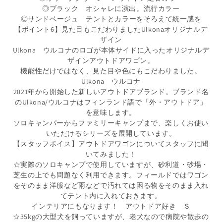
◎ブラック オシャレに演出。流行カラー
◎サンドベージュ テントとカラーをそろえて統一感を
【ポイント6】見た目もこだわりましたUlkonaオリジナルデ
ザイン
Ulkona ウルコナのロゴが本体サイドに入ったオリジナルデ
ザインアウトドアワゴン。
機能性だけではなく、見た目や色にもこだわりました。
Ulkona ウルコナ
2021年から開始した新しいアウトドアブランド。ブランド名
のUlkona/ウルコナはフィンランド語で「外・アウトドア」
を意味します。
ソロキャンパーからファミリーキャンプまで、楽しくお使い
いただけるシリーズを展開しています。
【スタッフボイス】アウトドアワゴンについてスタッフに聞
いてみました！
☆実際のソロキャンプで使用していますが、砂利道・砂場・
芝生の上でも問題なく利用できます。フィールドではワゴン
をそのまま洋服など雨などで汚れては困る物をそのまま入れ
てテント内に入れておきます。
インテリアにもなります！ アウトドア好き Ｓ
☆35kgの大型犬を飼っていますが、老犬なので病院や散歩の