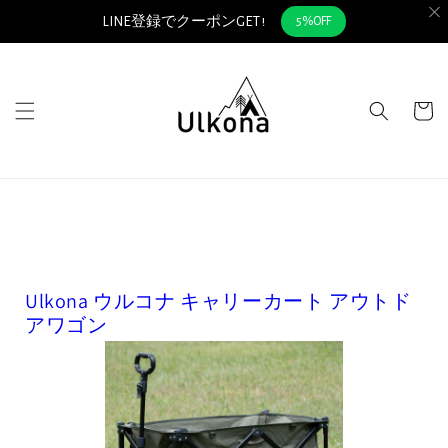
LINE登録でクーポンGET !
5%OFF
コンテ
ンツに
進む
カ
ー
ト
Ulkona ウルコナ キャリーカート アウトド
アワゴン