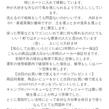
時にカートに入れて移動しています。
外が大好きな犬なので風を感じられるようで大人しくしてい
ます。
洗えるので粗相をしても問題ないのがいいです。 犬好きＨ
DIY・家庭菜園が趣味ですが、土を運ぶときや道具を運ぶと
きに重宝します。
採った野菜などをワゴンにいれて家に持ち帰れるのがとても
いい！町ではオシャレな農家の人だと思われています
（笑）。 土いじり大好きＭ
【安心してお使いいただくために1年間のメーカー保証】
こちらの商品は購入日から1年間のメーカー保証付きです。
初期不良の場合は無償で新品と交換したします。
通常の使用範囲内で破損等をした場合は、修理もしくはパー
ツ交換を致します。
【次回のお買い物で使えるクーポンプレゼント！】
商品到着後、商品レビューをかくと次回のお買い物で使える
10%OFFのクーポンをプレゼントいたします。
キャンプやバーベキューなどアウトドアレジャーでは重い荷
物を運ぶことが何より苦痛でした。
とくに普段忙しい女性にとって余分な力仕事を休日まで使う
なんてとても問題外です。